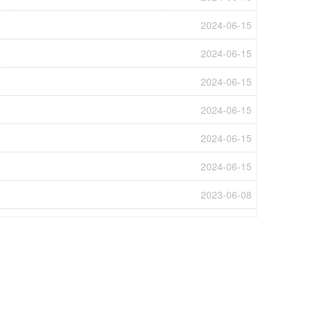
2024-06-15
2024-06-15
2024-06-15
2024-06-15
2024-06-15
2024-06-15
2023-06-08