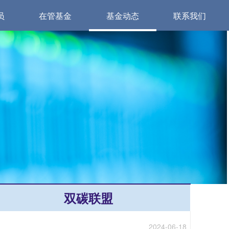
员
在管基金
基金动态
联系我们
双碳联盟
2024-06-18