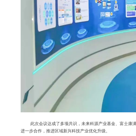
此次会议达成了多项共识，未来科源产业基金、富士康满得
进一步合作，推进区域新兴科技产业优化升级。