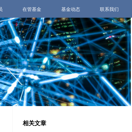
员
在管基金
基金动态
联系我们
相关文章