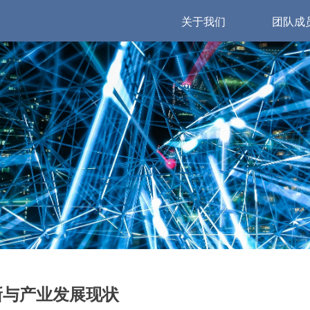
关于我们
团队成
新与产业发展现状